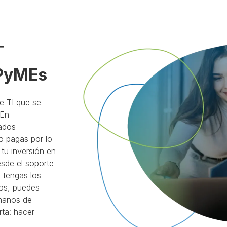
T
PyMEs
e TI que se
 En
ñados
o pagas por lo
 tu inversión en
esde el soporte
 tengas los
ros, puedes
 manos de
rta: hacer