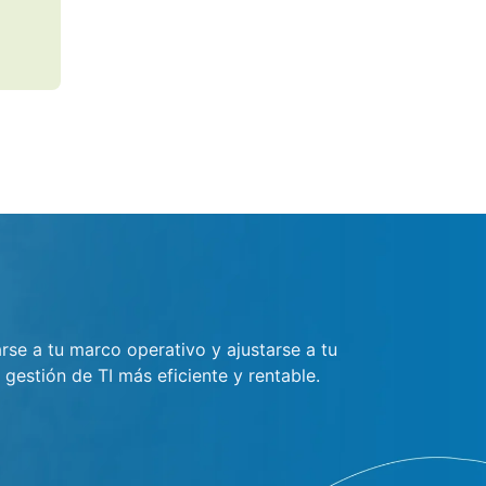
Rene 
Global Head of Infras
se a tu marco operativo y ajustarse a tu
estión de TI más eficiente y rentable.