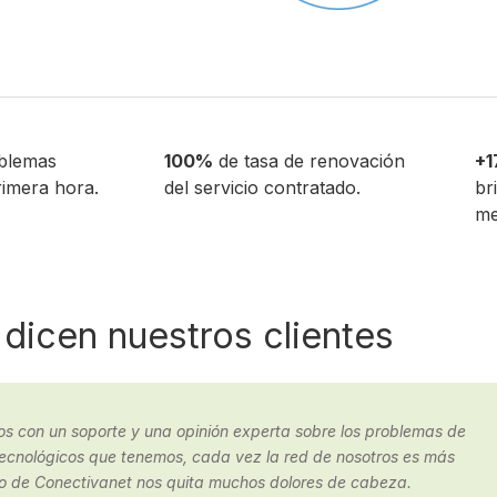
blemas
100%
de tasa de renovación
+1
rimera hora.
del servicio contratado.
br
me
dicen nuestros clientes
para una consultaría de infraestructura IT, gracias a los buenos
dimos tercerizar nuestra oficina de sistemas con ellos.