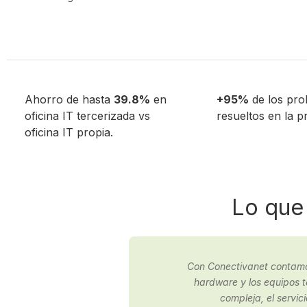
Ahorro de hasta
39.8%
en
+95%
de los pro
oficina IT tercerizada vs
resueltos en la p
oficina IT propia.
Lo que 
s problemas de
Contactamos a Conectivanet 
otros es más
resultados, deci
cabeza.