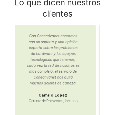
Lo que dicen nuestros
clientes
Contactamos a Conectivanet
para una consultaría de
infraestructura IT, gracias a
los buenos resultados,
decidimos tercerizar nuestra
oficina de sistemas con ellos.
David Moreno
Área de Planeación,
Arquidiócesis de Bogotá